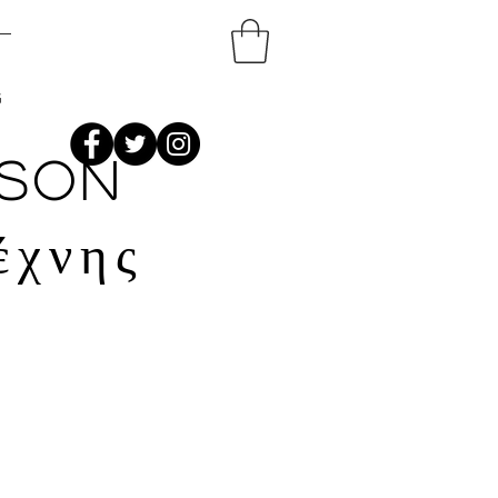
G
son
έχνης